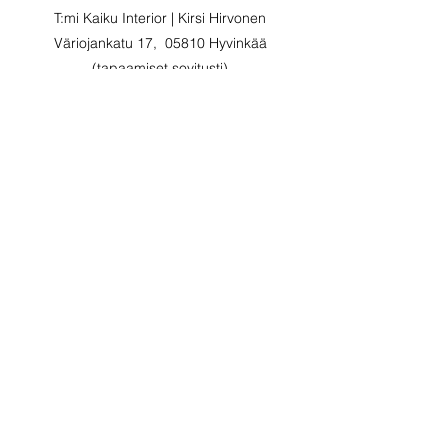
T:mi Kaiku Interior | Kirsi Hirvonen
Väriojankatu 17, 05810 Hyvinkää
(tapaamiset sovitusti)
Puh.
0407341961
Y-tunnus
2771120-8
Email:
kirsi@kaikuinterior.com
Created with
Wix.com